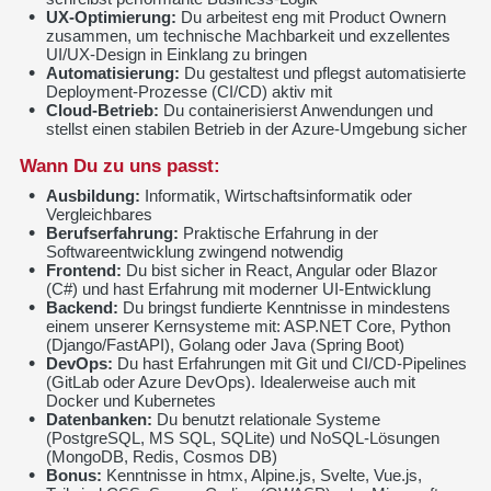
UX-Optimierung:
Du arbeitest eng mit Product Ownern
zusammen, um technische Machbarkeit und exzellentes
UI/UX-Design in Einklang zu bringen
Automatisierung:
Du gestaltest und pflegst automatisierte
Deployment-Prozesse (CI/CD) aktiv mit
Cloud-Betrieb:
Du containerisierst Anwendungen und
stellst einen stabilen Betrieb in der Azure-Umgebung sicher
Wann Du zu uns passt:
Ausbildung:
Informatik, Wirtschaftsinformatik oder
Vergleichbares
Berufserfahrung:
Praktische Erfahrung in der
Softwareentwicklung zwingend notwendig
Frontend:
Du bist sicher in React, Angular oder Blazor
(C#) und hast Erfahrung mit moderner UI-Entwicklung
Backend:
Du bringst fundierte Kenntnisse in mindestens
einem unserer Kernsysteme mit: ASP.NET Core, Python
(Django/FastAPI), Golang oder Java (Spring Boot)
DevOps:
Du hast Erfahrungen mit Git und CI/CD-Pipelines
(GitLab oder Azure DevOps). Idealerweise auch mit
Docker und Kubernetes
Datenbanken:
Du benutzt relationale Systeme
(PostgreSQL, MS SQL, SQLite) und NoSQL-Lösungen
(MongoDB, Redis, Cosmos DB)
Bonus:
Kenntnisse in htmx, Alpine.js, Svelte, Vue.js,