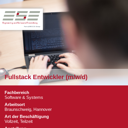
Fullstack Entwickler (m/w/d)
Fachbereich
Software & Systems
Arbeitsort
Braunschweig, Hannover
Art der Beschäftigung
Vollzeit, Teilzeit